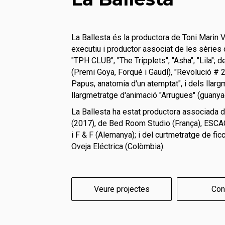
La Ballesta és la productora de Toni Marin Vi
executiu i productor associat de les sèries 
"TPH CLUB", "The Tripplets", "Asha", "Lila"; 
(Premi Goya, Forqué i Gaudí), "Revolució # 2, 
Papus, anatomia d'un atemptat", i dels llargm
llargmetratge d'animació "Arrugues" (guany
La Ballesta ha estat productora associada d
(2017), de Bed Room Studio (França), ESCA
i F & F (Alemanya); i
del curtmetratge de fic
Oveja Eléctrica (Colòmbia).
Veure projectes
Con