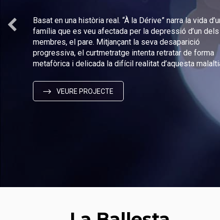
Basat en una història real. “À la Dérive” narra la vida d’
família que es veu afectada per la depressió d’un dels
membres, el pare. Mitjançant la seva desaparició
progressiva, el curtmetratge intenta retratar de forma
metafòrica i delicada la difícil realitat d’aquesta malalti
VEURE PROJECTE
La Ballesta