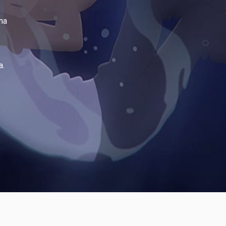
una
a.