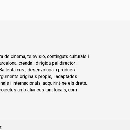
de cinema, televisió, continguts culturals i
celona, creada i dirigida pel director i
 Ballesta crea, desenvolupa, i produeix
’arguments originals propis, i adaptades
nals i internacionals, adquirint-ne els drets,
projectes amb aliances tant locals, com
t
.