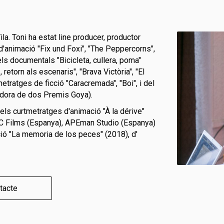
la. Toni ha estat line producer, productor
d'animació "Fix und Foxi", "The Peppercorns",
dels documentals "Bicicleta, cullera, poma"
retorn als escenaris", "Brava Victòria", "El
etratges de ficció "Caracremada", "Boi", i del
adora de dos Premis Goya).
els curtmetratges d'animació "À la dérive"
C Films (Espanya), APEman Studio (Espanya)
ció "La memoria de los peces" (2018), d'
tacte